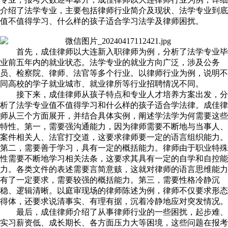
介绍了法学专业，主要包括律师行业简介及现状、法学专业到底
值不值得学习、什么样的孩子适合学习法学及律师困扰。
首先，成佳律师以大连新入职律师为例，分析了法学专业毕
业前五年内的就业状态。法学专业的就业方向广泛，涉及公务
员、检察院、律师、法官等多个行业。以律师行业为例，说明不
同高校的学子就业城市、就业律所等行业招聘情况不同。
接下来，成佳律师从孩子特点和专业人才培养方案出发，分
析了法学专业值不值得学习和什么样的孩子适合学法律。成佳律
师从三个方面展开，并结合具体实例，阐述学法学为何需要这些
特性。第一，需要强沟通能力，因为律师需要不断地与当事人、
案件相关人、法官打交道，这要求律师要一定的语言组织能力。
第二，需要善于学习，具有一定的概括能力。律师由于职业特殊
性需要不断地学习相关法条，这要求其具有一定的自学和自控能
力。各类文件的表述需要言简意赅，这就对律师的语言思维能力
有了一定要求，需要较强的概括能力。第三，需要性格冷静沉
稳、逻辑清晰。以庭审现场的律师陈述为例，律师不仅要求形态
得体，还要求说清事实、有理有据，沉着冷静地应对突发情况。
最后，成佳律师介绍了从事律师行业的一些困扰，起步难、
实习薪资低、成长期长、各方面压力大等困境，这些问题在报考