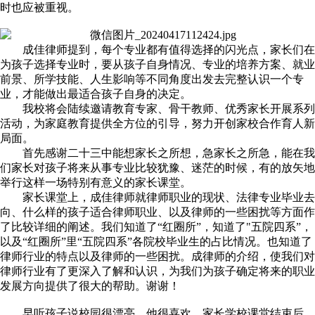
时也应被重视。
成佳律师提到，每个专业都有值得选择的闪光点，家长们在
为孩子选择专业时，要从孩子自身情况、专业的培养方案、就业
前景、所学技能、人生影响等不同角度出发去完整认识一个专
业，才能做出最适合孩子自身的决定。
我校将会陆续邀请教育专家、骨干教师、优秀家长开展系列
活动，为家庭教育提供全方位的引导，努力开创家校合作育人新
局面。
首先感谢二十三中能想家长之所想，急家长之所急，能在我
们家长对孩子将来从事专业比较犹豫、迷茫的时候，有的放矢地
举行这样一场特别有意义的家长课堂。
家长课堂上，成佳律师就律师职业的现状、法律专业毕业去
向、什么样的孩子适合律师职业、以及律师的一些困扰等方面作
了比较详细的阐述。我们知道了“红圈所”，知道了"五院四系”，
以及“红圈所”里“五院四系”各院校毕业生的占比情况。也知道了
律师行业的特点以及律师的一些困扰。成律师的介绍，使我们对
律师行业有了更深入了解和认识，为我们为孩子确定将来的职业
发展方向提供了很大的帮助。谢谢！
早听孩子说校园很漂亮，他很喜欢。家长学校课堂结束后，