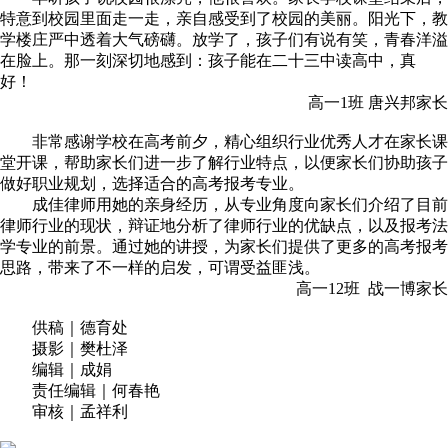
特意到校园里面走一走，亲自感受到了校园的美丽。阳光下，教
学楼庄严中透着大气磅礴。放学了，孩子们有说有笑，青春洋溢
在脸上。那一刻深切地感到：孩子能在二十三中读高中，真
好！
高一1班 唐兴邦家长
非常感谢学校在高考前夕，精心组织行业优秀人才在家长课
堂开课，帮助家长们进一步了解行业特点，以便家长们协助孩子
做好职业规划，选择适合的高考报考专业。
成佳律师用她的亲身经历，从专业角度向家长们介绍了目前
律师行业的现状，辩证地分析了律师行业的优缺点，以及报考法
学专业的前景。通过她的讲授，为家长们提供了更多的高考报考
思路，带来了不一样的启发，可谓受益匪浅。
高一12班 战一博家长
供稿｜德育处
摄影｜樊杜泽
编辑｜成娟
责任编辑｜何春艳
审核｜孟祥利